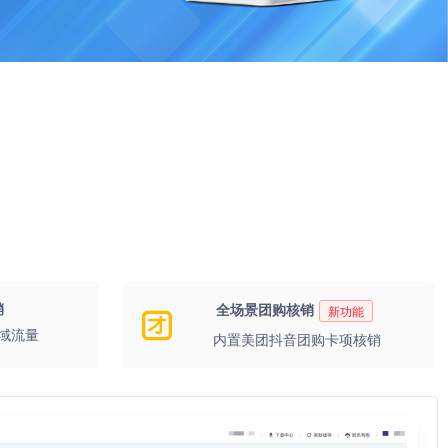
销
全场景团购核销
新功能
域流量
内置美团抖音团购卡项核销