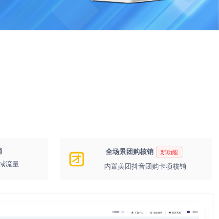
销
全场景团购核销
新功能
域流量
内置美团抖音团购卡项核销